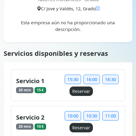
C/ Jove y Valdés, 12, Grado
Esta empresa aún no ha proporcionado una
descripción.
Servicios disponibles y reservas
15:30
16:00
16:30
Servicio 1
30 min
15 €
Reservar
10:00
10:30
11:00
Servicio 2
20 min
10 €
Reservar