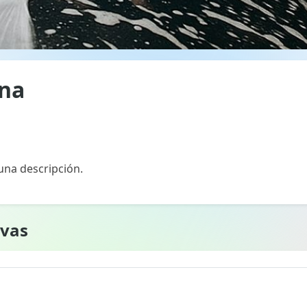
ina
na descripción.
rvas