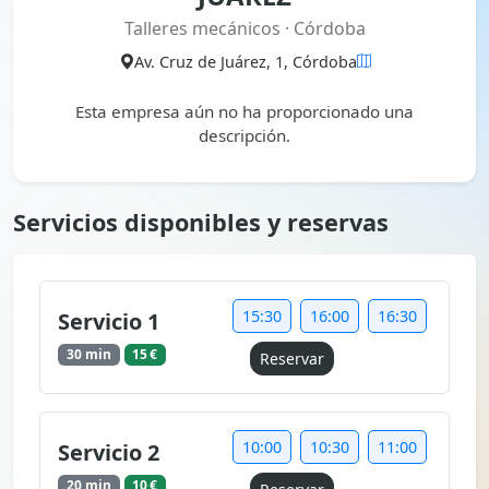
Talleres mecánicos · Córdoba
Av. Cruz de Juárez, 1, Córdoba
Esta empresa aún no ha proporcionado una
descripción.
Servicios disponibles y reservas
15:30
16:00
16:30
Servicio 1
30 min
15 €
Reservar
10:00
10:30
11:00
Servicio 2
20 min
10 €