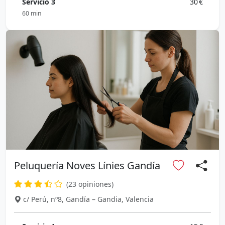
Servicio 3
30 €
60 min
Peluquería Noves Línies Gandía
(23 opiniones)
c/ Perú, nº8, Gandía – Gandia, Valencia